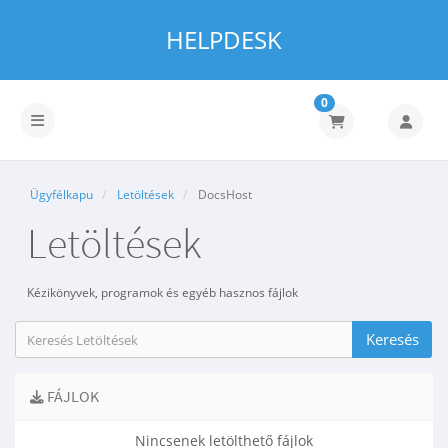
HELPDESK
0
Váltás a navigációra
Ügyfélkapu
Letöltések
DocsHost
Letöltések
Kézikönyvek, programok és egyéb hasznos fájlok
FÁJLOK
Nincsenek letölthető fájlok