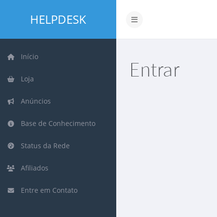
HELPDESK
Alternar navegação
Início
Entrar
Loja
Anúncios
Base de Conhecimento
Status da Rede
Afiliados
Entre em Contato