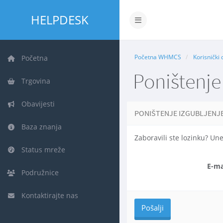
HELPDESK
Prebaci navigaciju
Početna WHMCS
Korisnički 
Početna
Poništenje
Trgovina
Obavijesti
PONIŠTENJE IZGUBLJENJ
Baza znanja
Zaboravili ste lozinku? Un
Status mreže
E-ma
Podružnice
Kontaktirajte nas