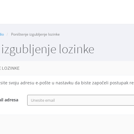
dio
Poništenje izgubljenje lozinke
 izgubljenje lozinke
E LOZINKE
esite svoju adresu e-pošte u nastavku da biste započeli postupak re
il adresa