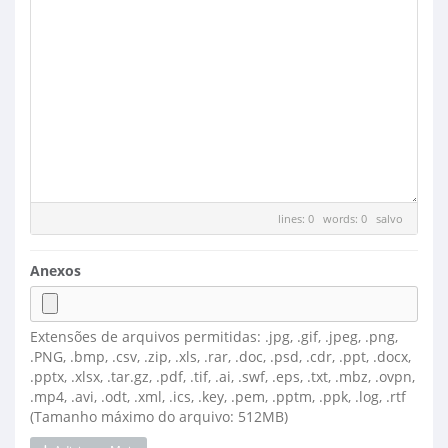
lines: 0 words: 0
salvo
Anexos
Extensões de arquivos permitidas: .jpg, .gif, .jpeg, .png,
.PNG, .bmp, .csv, .zip, .xls, .rar, .doc, .psd, .cdr, .ppt, .docx,
.pptx, .xlsx, .tar.gz, .pdf, .tif, .ai, .swf, .eps, .txt, .mbz, .ovpn,
.mp4, .avi, .odt, .xml, .ics, .key, .pem, .pptm, .ppk, .log, .rtf
(Tamanho máximo do arquivo: 512MB)